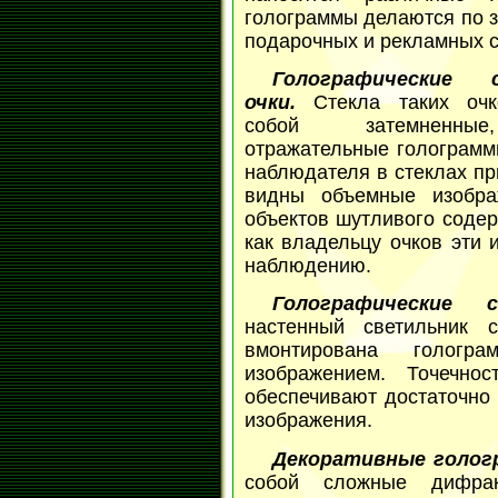
голограммы делаются по з
подарочных и рекламных с
Голографические 
очки.
Стекла таких оч
собой затемненные
отражательные голограмм
наблюдателя в стеклах пр
видны объемные изобра
объектов шутливого содер
как владельцу очков эти
наблюдению.
Голографические с
настенный светильник 
вмонтирована гологр
изображением. Точечно
обеспечивают достаточно 
изображения.
Декоративные голог
собой сложные дифрак