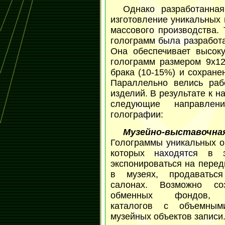
Однако разработанна
изготовление уникальных 
массового производства. 
голограмм была разработ
Она обеспечивает высоку
голограмм размером 9х12
брака (10-15%) и сохране
Параллельно велись ра
изделий. В результате к 
следующие направлени
голографии:
Музейно-выставочн
Голограммы уникальных об
которых находятся в з
экспонироваться на перед
в музеях, продаватьс
салонах. Возможно со
обменных фондов, г
каталогов с объемным
музейных объектов записи