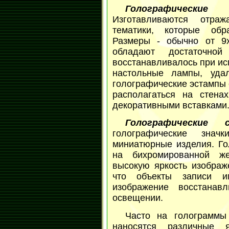
Голографическ
Изготавливаются отраж
тематики, которые обр
Размеры - обычно от 9
обладают достаточной
восстанавливалось при ис
настольные лампы, уда
голографические эстампы 
располагаться на стена
декоративными вставками
Голографические с
голографические зна
миниатюрные изделия. Го
на бихромированной же
высокую яркость изображе
что объекты записи и
изображение восстанав
освещении.
Часто на голограммы
наносятся различные 